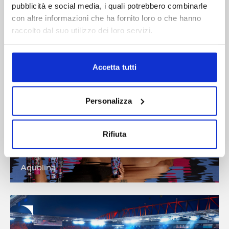
pubblicità e social media, i quali potrebbero combinarle
con altre informazioni che ha fornito loro o che hanno
raccolto dal suo utilizzo dei loro servizi.
Accetta tutti
Elettra Lamborghini
Capsule Collection
Personalizza
Rifiuta
Aquolina