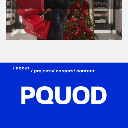
Naïma
/ about
/ projects
/ careers
/ contact