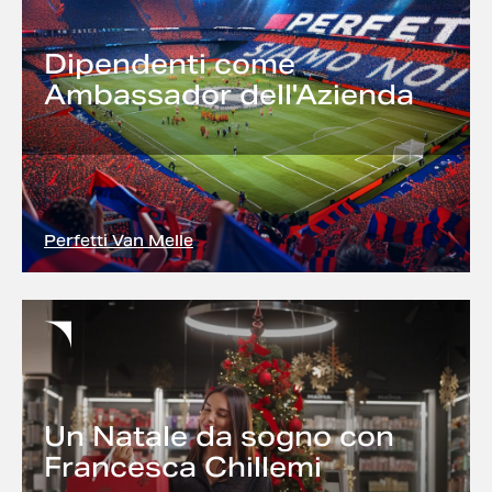
Dipendenti come
Ambassador dell'Azienda
Perfetti Van Melle
Un Natale da sogno con
Francesca Chillemi