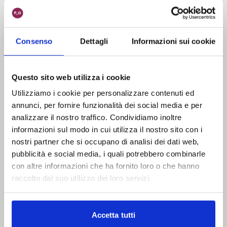
Il progetto
Ogni immagine e video per Clinique viene
curata nei minimi dettagli per assicurare che
rifletta gli standard elevati del brand e si
Consenso
Dettagli
Informazioni sui cookie
armonizzi con le strategie globali. Questo
approccio meticoloso non solo migliora la
coerenza visiva tra i vari mercati, ma anche
Questo sito web utilizza i cookie
rafforza l’immagine di Clinique come leader
Utilizziamo i cookie per personalizzare contenuti ed
nell’innovazione cosmetica, accrescendo la
annunci, per fornire funzionalità dei social media e per
sua risonanza e il suo impatto sui consumatori
analizzare il nostro traffico. Condividiamo inoltre
di tutto il mondo.
informazioni sul modo in cui utilizza il nostro sito con i
nostri partner che si occupano di analisi dei dati web,
pubblicità e social media, i quali potrebbero combinarle
con altre informazioni che ha fornito loro o che hanno
raccolto dal suo utilizzo dei loro servizi.
Accetta tutti