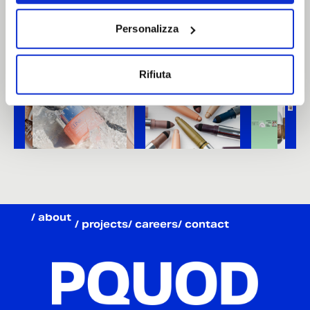
Personalizza
Rifiuta
/ about
/ projects
/ careers
/ contact