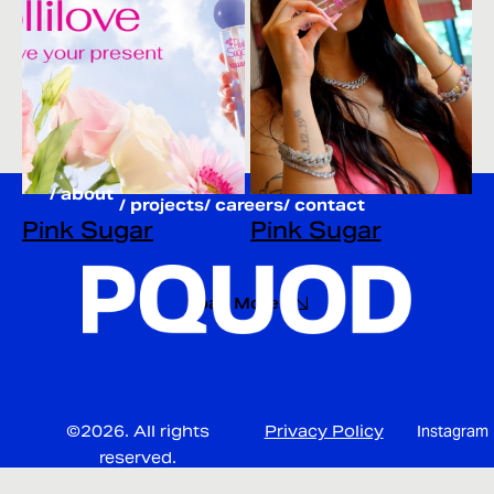
/ about
/ projects
/ careers
/ contact
Pink Sugar
Pink Sugar
Load More
©2026. All rights
Privacy Policy
Instagram
reserved.